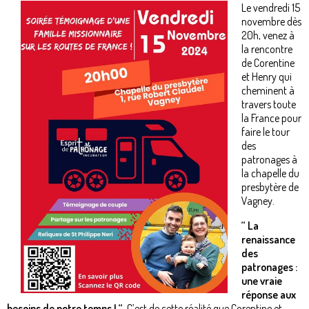
Le vendredi 15
novembre dès
20h, venez à
la rencontre
de Corentine
et Henry qui
cheminent à
travers toute
la France pour
faire le tour
des
patronages à
la chapelle du
presbytère de
Vagney.
“ La
renaissance
des
patronages :
une vraie
réponse aux
besoins de notre temps ! “
C’est de cette réalité que Corentine et