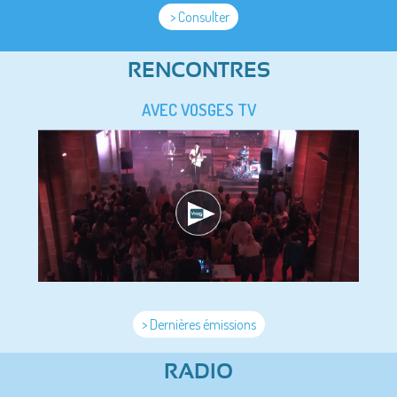
> Consulter
RENCONTRES
AVEC VOSGES TV
> Dernières émissions
RADIO