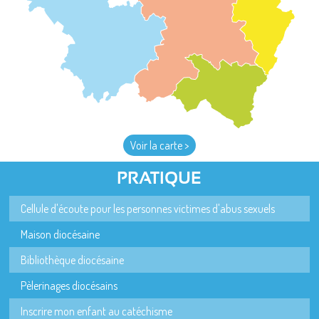
Voir la carte >
PRATIQUE
Cellule d'écoute pour les personnes victimes d'abus sexuels
Maison diocésaine
Bibliothèque diocésaine
Pèlerinages diocésains
Inscrire mon enfant au catéchisme