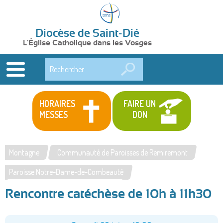
Diocèse de Saint-Dié
L'Église Catholique dans les Vosges
Rechercher
HORAIRES
FAIRE UN
MESSES
DON
Montagne
Communauté de Paroisses de Remiremont
Vous
Paroisse Notre-Dame-de-Combeauté
êtes
Rencontre catéchèse de 10h à 11h30
ici