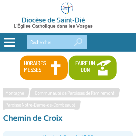
Diocèse de Saint-Dié
L'Église Catholique dans les Vosges
Rechercher
HORAIRES
FAIRE UN
MESSES
DON
Montagne
Communauté de Paroisses de Remiremont
Vous
Paroisse Notre-Dame-de-Combeauté
êtes
Chemin de Croix
ici