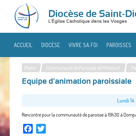
Diocèse de Saint-Di
L'Église Catholique dans les Vosges
ACCUEIL
DIOCÈSE
VIVRE SA FOI
PAROISSES
Plaine
Communauté de Paroisses de Mirecourt
Pa
Vous
Equipe d'animation paroissiale
êtes
ici
Lundi 14 
Rencontre pour la communauté de paroisse à 19h30 à Dompa
Facebook
Twitter