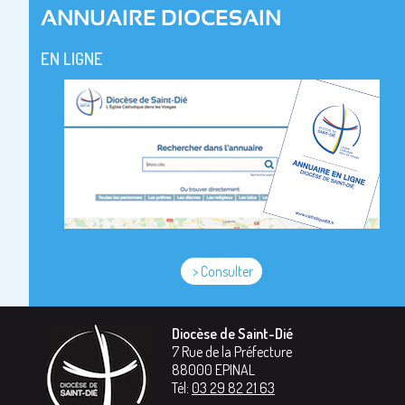
ANNUAIRE DIOCESAIN
EN LIGNE
> Consulter
Diocèse de Saint-Dié
7 Rue de la Préfecture
88000
EPINAL
Tél:
03 29 82 21 63