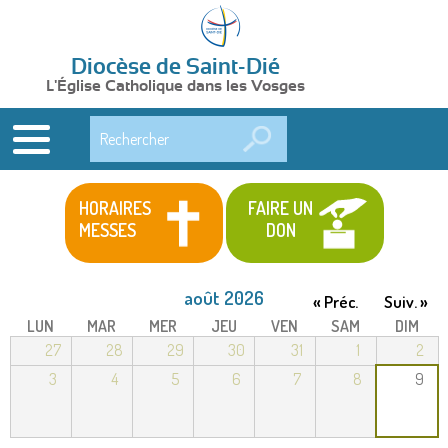
Diocèse de Saint-Dié
L'Église Catholique dans les Vosges
Rechercher
HORAIRES
FAIRE UN
MESSES
DON
août 2026
« Préc.
Suiv. »
LUN
MAR
MER
JEU
VEN
SAM
DIM
27
28
29
30
31
1
2
3
4
5
6
7
8
9