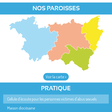
NOS PAROISSES
Voir la carte >
PRATIQUE
Cellule d'écoute pour les personnes victimes d'abus sexuels
Maison diocésaine