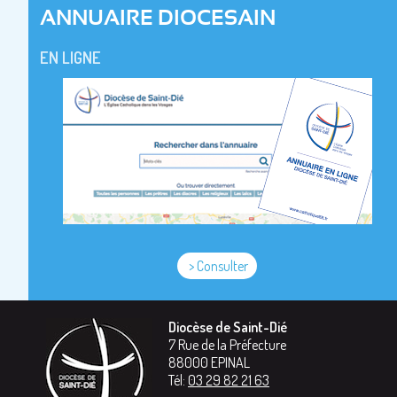
ANNUAIRE DIOCESAIN
EN LIGNE
> Consulter
Diocèse de Saint-Dié
7 Rue de la Préfecture
88000
EPINAL
Tél:
03 29 82 21 63