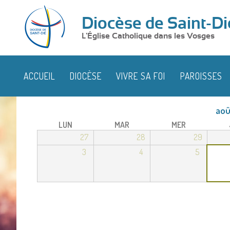
Diocèse de Saint-Di
L'Église Catholique dans les Vosges
ACCUEIL
DIOCÈSE
VIVRE SA FOI
PAROISSES
aoû
LUN
MAR
MER
27
28
29
3
4
5