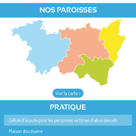
NOS PAROISSES
Voir la carte >
PRATIQUE
Cellule d'écoute pour les personnes victimes d'abus sexuels
Maison diocésaine