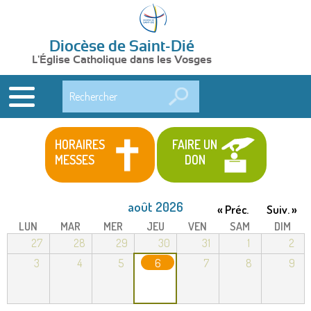
Diocèse de Saint-Dié
L'Église Catholique dans les Vosges
Rechercher
HORAIRES
FAIRE UN
MESSES
DON
août 2026
« Préc.
Suiv. »
LUN
MAR
MER
JEU
VEN
SAM
DIM
27
28
29
30
31
1
2
3
4
5
6
7
8
9