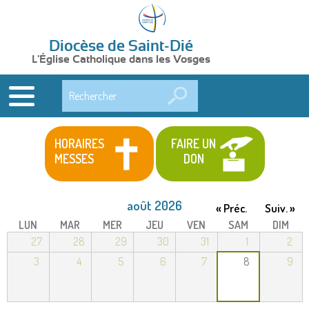
Diocèse de Saint-Dié
L'Église Catholique dans les Vosges
Rechercher
HORAIRES
FAIRE UN
MESSES
DON
août 2026
« Préc.
Suiv. »
LUN
MAR
MER
JEU
VEN
SAM
DIM
27
28
29
30
31
1
2
3
4
5
6
7
8
9