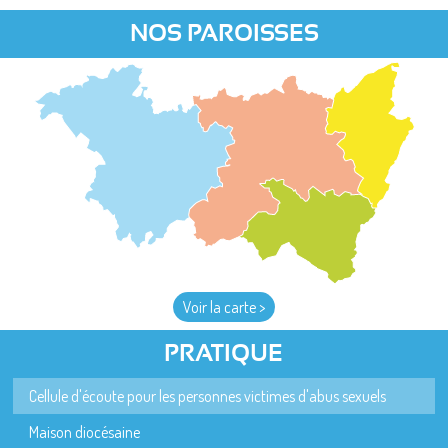
NOS PAROISSES
Voir la carte >
PRATIQUE
Cellule d'écoute pour les personnes victimes d'abus sexuels
Maison diocésaine