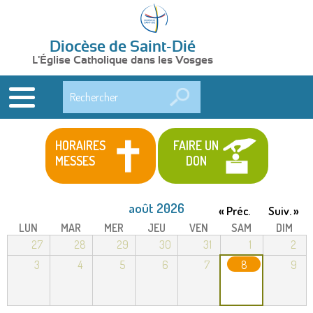
Diocèse de Saint-Dié
L'Église Catholique dans les Vosges
Rechercher
HORAIRES
FAIRE UN
MESSES
DON
août 2026
« Préc.
Suiv. »
LUN
MAR
MER
JEU
VEN
SAM
DIM
27
28
29
30
31
1
2
3
4
5
6
7
8
9