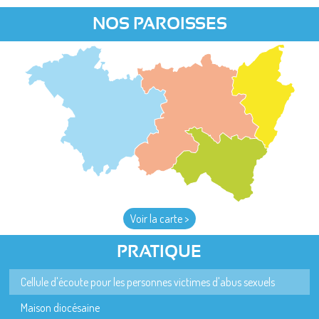
NOS PAROISSES
Voir la carte >
PRATIQUE
Cellule d'écoute pour les personnes victimes d'abus sexuels
Maison diocésaine