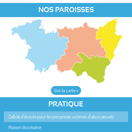
NOS PAROISSES
Voir la carte >
PRATIQUE
Cellule d'écoute pour les personnes victimes d'abus sexuels
Maison diocésaine