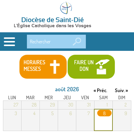
Diocèse de Saint-Dié
L'Église Catholique dans les Vosges
Rechercher
HORAIRES
FAIRE UN
MESSES
DON
août 2026
« Préc.
Suiv. »
LUN
MAR
MER
JEU
VEN
SAM
DIM
27
28
29
30
31
1
2
3
4
5
6
7
8
9