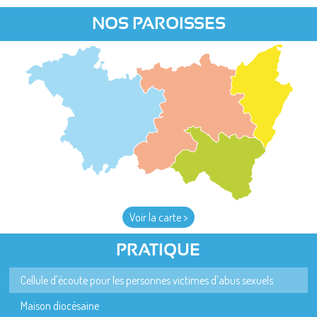
NOS PAROISSES
Voir la carte >
PRATIQUE
Cellule d'écoute pour les personnes victimes d'abus sexuels
Maison diocésaine