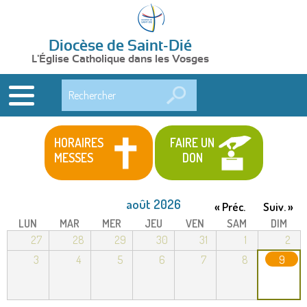
Diocèse de Saint-Dié
L'Église Catholique dans les Vosges
Rechercher
HORAIRES
FAIRE UN
MESSES
DON
août 2026
« Préc.
Suiv. »
LUN
MAR
MER
JEU
VEN
SAM
DIM
27
28
29
30
31
1
2
3
4
5
6
7
8
9