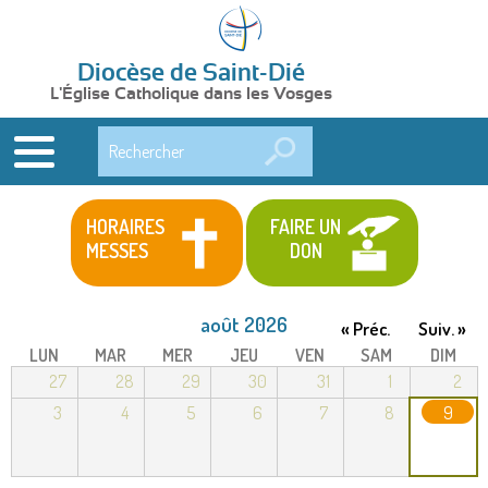
Diocèse de Saint-Dié
L'Église Catholique dans les Vosges
Rechercher
HORAIRES
FAIRE UN
MESSES
DON
août 2026
« Préc.
Suiv. »
LUN
MAR
MER
JEU
VEN
SAM
DIM
27
28
29
30
31
1
2
3
4
5
6
7
8
9