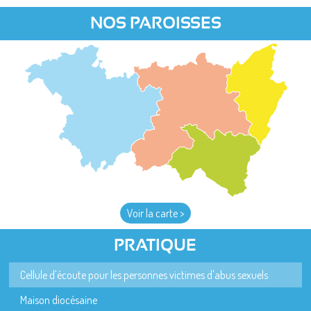
NOS PAROISSES
Voir la carte >
PRATIQUE
Cellule d'écoute pour les personnes victimes d'abus sexuels
Maison diocésaine