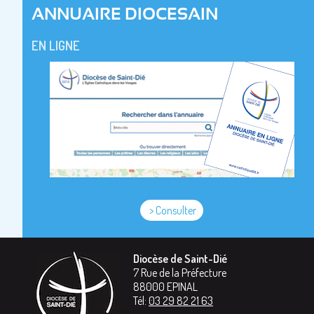
ANNUAIRE DIOCESAIN
EN LIGNE
> Consulter
Diocèse de Saint-Dié
7 Rue de la Préfecture
88000
EPINAL
Tél:
03 29 82 21 63