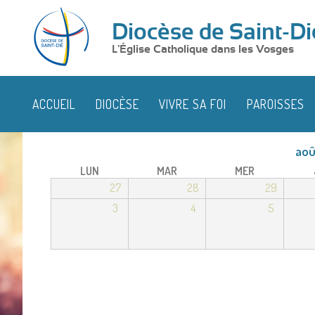
Diocèse de Saint-Di
L'Église Catholique dans les Vosges
ACCUEIL
DIOCÈSE
VIVRE SA FOI
PAROISSES
aoû
LUN
MAR
MER
27
28
29
3
4
5