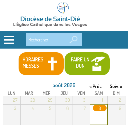
Diocèse de Saint-Dié
L'Église Catholique dans les Vosges
Rechercher
HORAIRES
FAIRE UN
MESSES
DON
août 2026
« Préc.
Suiv. »
LUN
MAR
MER
JEU
VEN
SAM
DIM
27
28
29
30
31
1
2
3
4
5
6
7
8
9