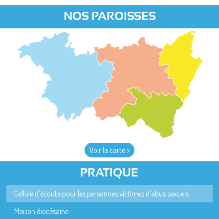
NOS PAROISSES
Voir la carte >
PRATIQUE
Cellule d'écoute pour les personnes victimes d'abus sexuels
Maison diocésaine