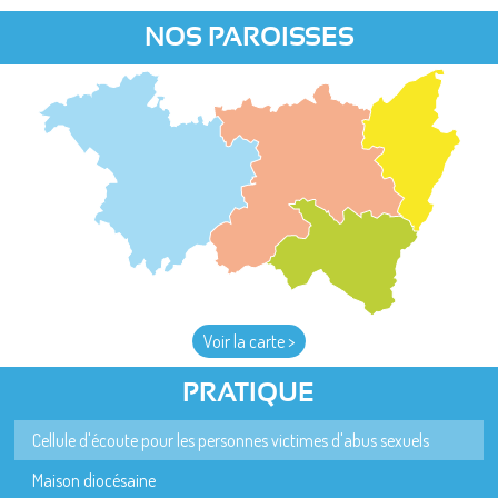
NOS PAROISSES
Voir la carte >
PRATIQUE
Cellule d'écoute pour les personnes victimes d'abus sexuels
Maison diocésaine