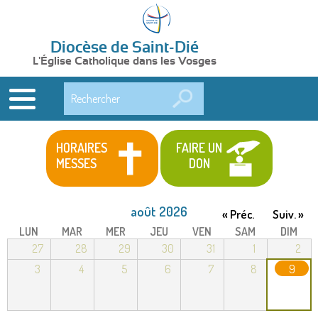
Diocèse de Saint-Dié
L'Église Catholique dans les Vosges
Rechercher
HORAIRES
FAIRE UN
MESSES
DON
août 2026
« Préc.
Suiv. »
LUN
MAR
MER
JEU
VEN
SAM
DIM
27
28
29
30
31
1
2
3
4
5
6
7
8
9