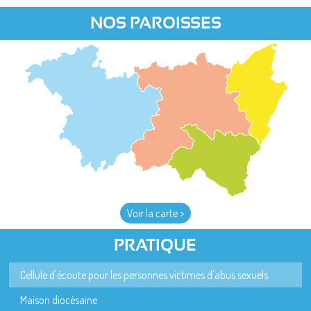
NOS PAROISSES
Voir la carte >
PRATIQUE
Cellule d'écoute pour les personnes victimes d'abus sexuels
Maison diocésaine