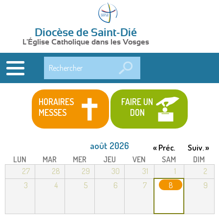
Diocèse de Saint-Dié
L'Église Catholique dans les Vosges
Rechercher
HORAIRES
FAIRE UN
MESSES
DON
août 2026
« Préc.
Suiv. »
LUN
MAR
MER
JEU
VEN
SAM
DIM
27
28
29
30
31
1
2
3
4
5
6
7
8
9