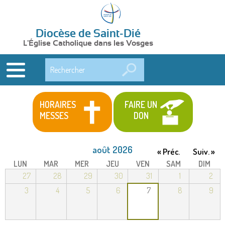
Diocèse de Saint-Dié
L'Église Catholique dans les Vosges
Rechercher
HORAIRES
FAIRE UN
MESSES
DON
août 2026
« Préc.
Suiv. »
LUN
MAR
MER
JEU
VEN
SAM
DIM
27
28
29
30
31
1
2
3
4
5
6
7
8
9