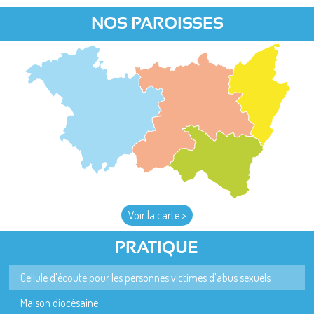
NOS PAROISSES
Voir la carte >
PRATIQUE
Cellule d'écoute pour les personnes victimes d'abus sexuels
Maison diocésaine