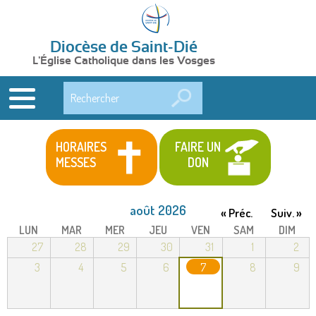
Diocèse de Saint-Dié
L'Église Catholique dans les Vosges
Rechercher
HORAIRES
FAIRE UN
MESSES
DON
août 2026
« Préc.
Suiv. »
LUN
MAR
MER
JEU
VEN
SAM
DIM
27
28
29
30
31
1
2
3
4
5
6
7
8
9