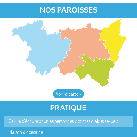
NOS PAROISSES
Voir la carte >
PRATIQUE
Cellule d'écoute pour les personnes victimes d'abus sexuels
Maison diocésaine