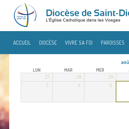
Diocèse de Saint-Di
L'Église Catholique dans les Vosges
ACCUEIL
DIOCÈSE
VIVRE SA FOI
PAROISSES
aoû
LUN
MAR
MER
27
28
29
3
4
5