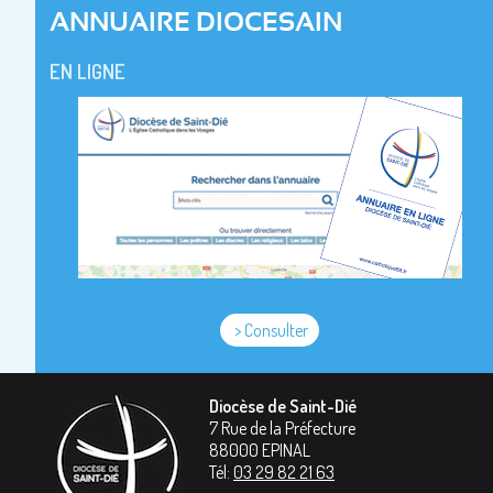
ANNUAIRE DIOCESAIN
EN LIGNE
> Consulter
Diocèse de Saint-Dié
7 Rue de la Préfecture
88000
EPINAL
Tél:
03 29 82 21 63