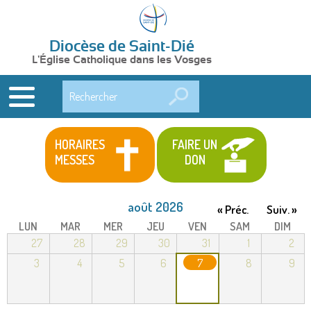
Diocèse de Saint-Dié
L'Église Catholique dans les Vosges
Rechercher
HORAIRES
FAIRE UN
MESSES
DON
août 2026
« Préc.
Suiv. »
LUN
MAR
MER
JEU
VEN
SAM
DIM
27
28
29
30
31
1
2
3
4
5
6
7
8
9