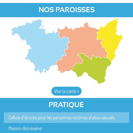
NOS PAROISSES
Voir la carte >
PRATIQUE
Cellule d'écoute pour les personnes victimes d'abus sexuels
Maison diocésaine