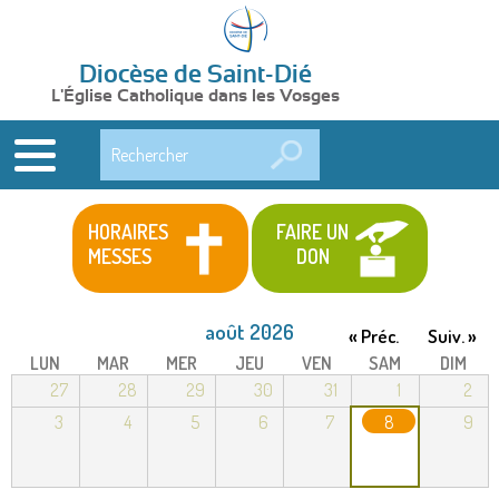
Diocèse de Saint-Dié
L'Église Catholique dans les Vosges
Rechercher
HORAIRES
FAIRE UN
MESSES
DON
août 2026
« Préc.
Suiv. »
LUN
MAR
MER
JEU
VEN
SAM
DIM
27
28
29
30
31
1
2
3
4
5
6
7
8
9