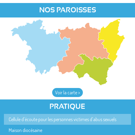
NOS PAROISSES
Voir la carte >
PRATIQUE
Cellule d'écoute pour les personnes victimes d'abus sexuels
Maison diocésaine