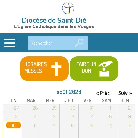
Diocèse de Saint-Dié
L'Église Catholique dans les Vosges
Rechercher
HORAIRES
FAIRE UN
MESSES
DON
août 2026
« Préc.
Suiv. »
LUN
MAR
MER
JEU
VEN
SAM
DIM
27
28
29
30
31
1
2
3
4
5
6
7
8
9
10
11
12
13
14
15
16