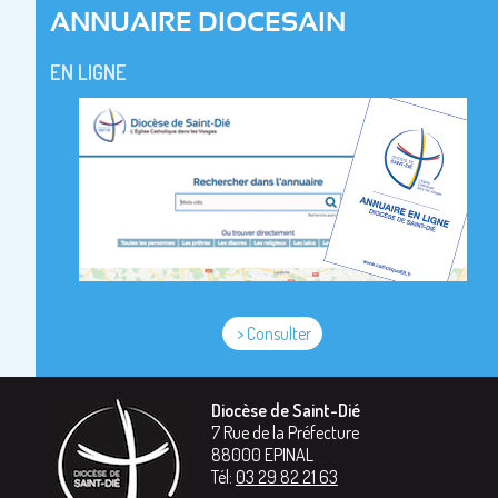
ANNUAIRE DIOCESAIN
EN LIGNE
> Consulter
Diocèse de Saint-Dié
7 Rue de la Préfecture
88000
EPINAL
Tél:
03 29 82 21 63