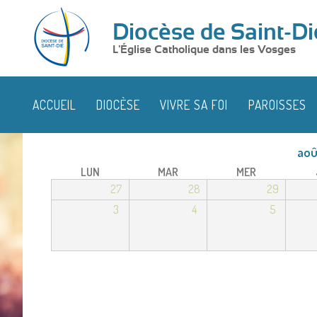
Diocèse de Saint-Di
L'Église Catholique dans les Vosges
ACCUEIL
DIOCÈSE
VIVRE SA FOI
PAROISSES
aoû
LUN
MAR
MER
27
28
29
3
4
5