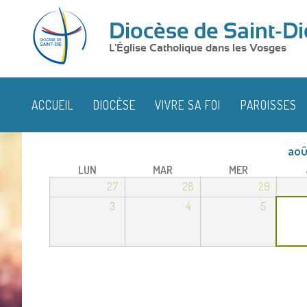
Diocèse de Saint-Di
L'Église Catholique dans les Vosges
ACCUEIL
DIOCÈSE
VIVRE SA FOI
PAROISSES
aoû
LUN
MAR
MER
27
28
29
3
4
5