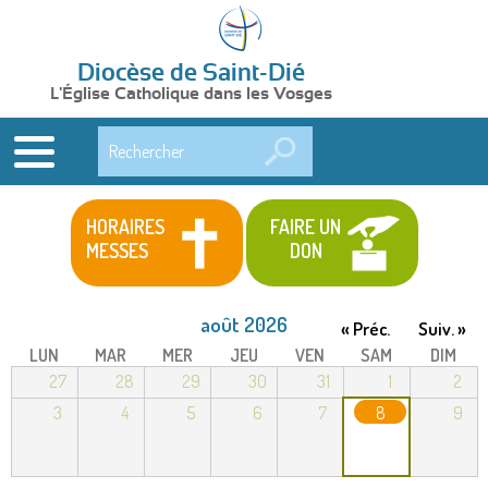
Diocèse de Saint-Dié
L'Église Catholique dans les Vosges
Rechercher
HORAIRES
FAIRE UN
MESSES
DON
août 2026
« Préc.
Suiv. »
LUN
MAR
MER
JEU
VEN
SAM
DIM
27
28
29
30
31
1
2
3
4
5
6
7
8
9