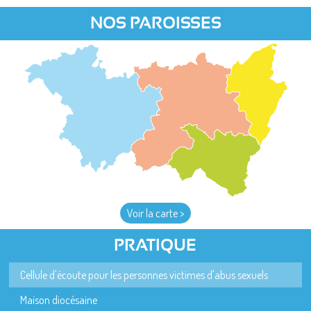
NOS PAROISSES
Voir la carte >
PRATIQUE
Cellule d'écoute pour les personnes victimes d'abus sexuels
Maison diocésaine