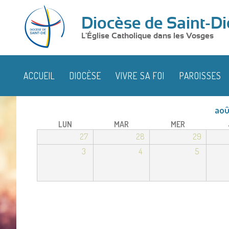
Diocèse de Saint-Di
L'Église Catholique dans les Vosges
ACCUEIL
DIOCÈSE
VIVRE SA FOI
PAROISSES
aoû
LUN
MAR
MER
27
28
29
3
4
5