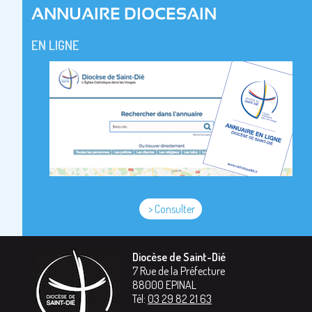
ANNUAIRE DIOCESAIN
EN LIGNE
> Consulter
Diocèse de Saint-Dié
7 Rue de la Préfecture
88000
EPINAL
Tél:
03 29 82 21 63