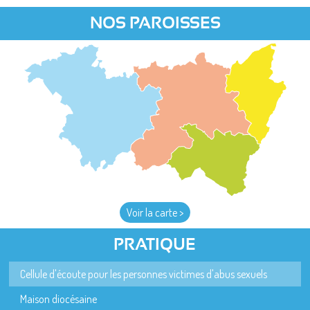
NOS PAROISSES
Voir la carte >
PRATIQUE
Cellule d'écoute pour les personnes victimes d'abus sexuels
Maison diocésaine