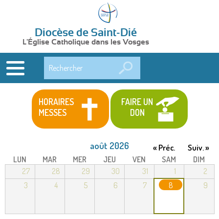
Diocèse de Saint-Dié
L'Église Catholique dans les Vosges
Rechercher
HORAIRES
FAIRE UN
MESSES
DON
août 2026
« Préc.
Suiv. »
LUN
MAR
MER
JEU
VEN
SAM
DIM
27
28
29
30
31
1
2
3
4
5
6
7
8
9