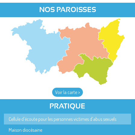
NOS PAROISSES
Voir la carte >
PRATIQUE
Cellule d'écoute pour les personnes victimes d'abus sexuels
Maison diocésaine