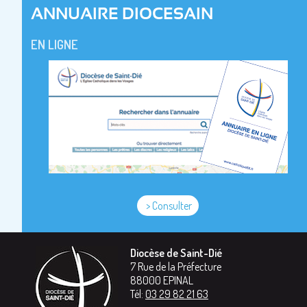
ANNUAIRE DIOCESAIN
EN LIGNE
> Consulter
Diocèse de Saint-Dié
7 Rue de la Préfecture
88000
EPINAL
Tél:
03 29 82 21 63