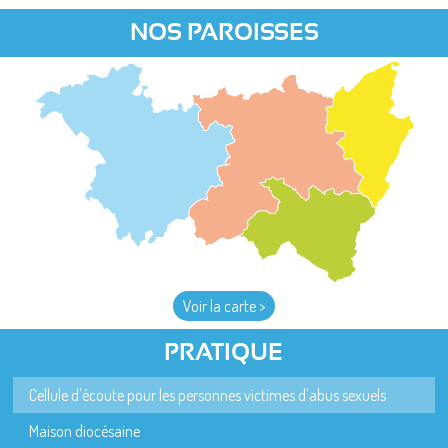
NOS PAROISSES
Voir la carte >
PRATIQUE
Cellule d'écoute pour les personnes victimes d'abus sexuels
Maison diocésaine