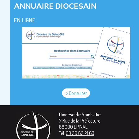
ANNUAIRE DIOCESAIN
EN LIGNE
> Consulter
Diocèse de Saint-Dié
7 Rue de la Préfecture
88000
EPINAL
Tél:
03 29 82 21 63