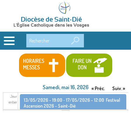
Diocèse de Saint-Dié
L'Église Catholique dans les Vosges
Rechercher
HORAIRES
FAIRE UN
MESSES
DON
Samedi, mai 16, 2026
« Préc.
Suiv. »
Jour
13/05/2026 - 19:00
-
17/05/2026 - 12:00
Festival
entier
Ascension 2026 - Saint-Dié
13/05/2026 - 19:00
-
17/05/2026 - 12:00
Festival
Ascension 2026 - Saint-Dié