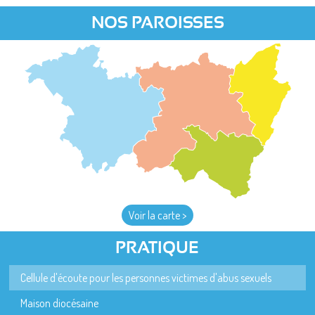
NOS PAROISSES
Voir la carte >
PRATIQUE
Cellule d'écoute pour les personnes victimes d'abus sexuels
Maison diocésaine