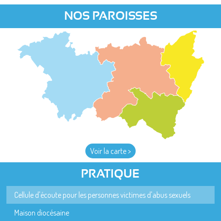
NOS PAROISSES
Voir la carte >
PRATIQUE
Cellule d'écoute pour les personnes victimes d'abus sexuels
Maison diocésaine