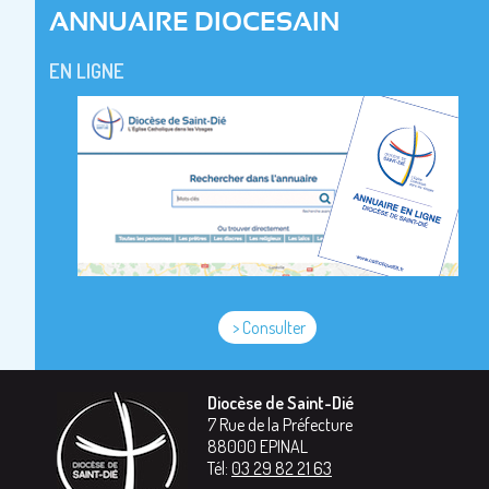
ANNUAIRE DIOCESAIN
EN LIGNE
> Consulter
Diocèse de Saint-Dié
7 Rue de la Préfecture
88000
EPINAL
Tél:
03 29 82 21 63