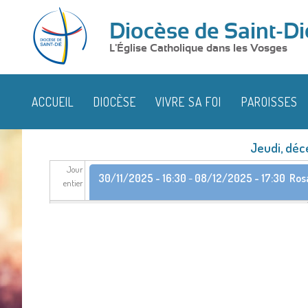
Diocèse de Saint-Di
L'Église Catholique dans les Vosges
ACCUEIL
DIOCÈSE
VIVRE SA FOI
PAROISSES
Jeudi, déc
Jour
30/11/2025 - 16:30
-
08/12/2025 - 17:30
Ros
entier