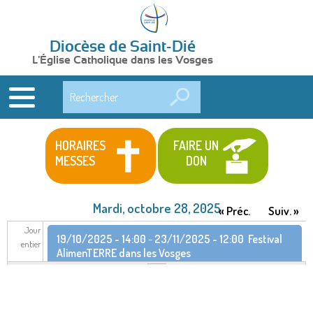
Diocèse de Saint-Dié
L'Église Catholique dans les Vosges
Rechercher
HORAIRES
FAIRE UN
MESSES
DON
Mardi, octobre 28, 2025
« Préc.
Suiv. »
Jour
19/10/2025 - 14:00
-
23/11/2025 - 12:00
Festival
entier
AlimenTERRE dans les Vosges