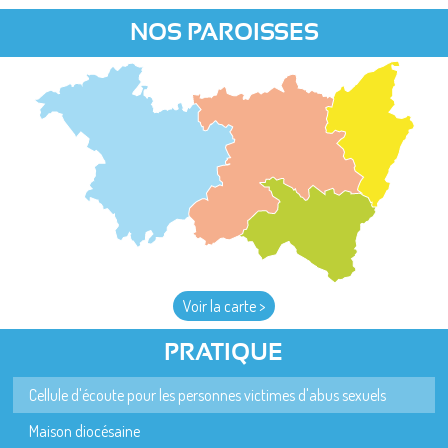
NOS PAROISSES
Voir la carte >
PRATIQUE
Cellule d'écoute pour les personnes victimes d'abus sexuels
Maison diocésaine