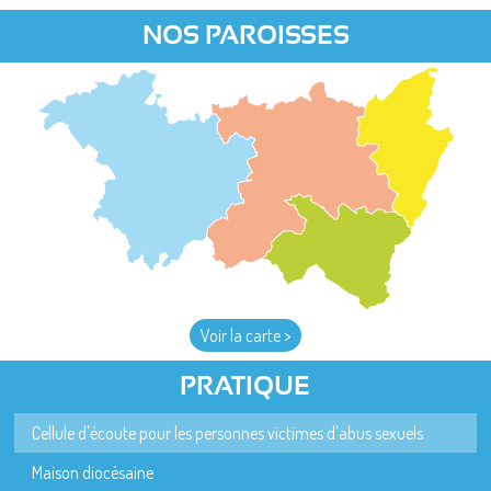
NOS PAROISSES
Voir la carte >
PRATIQUE
Cellule d'écoute pour les personnes victimes d'abus sexuels
Maison diocésaine