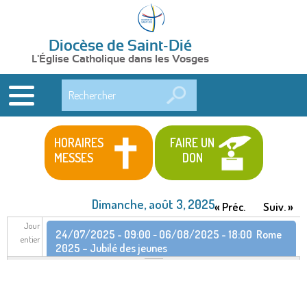
Diocèse de Saint-Dié
L'Église Catholique dans les Vosges
Rechercher
HORAIRES
FAIRE UN
MESSES
DON
Dimanche, août 3, 2025
« Préc.
Suiv. »
Jour
24/07/2025 - 09:00
-
06/08/2025 - 18:00
Rome
entier
2025 – Jubilé des jeunes