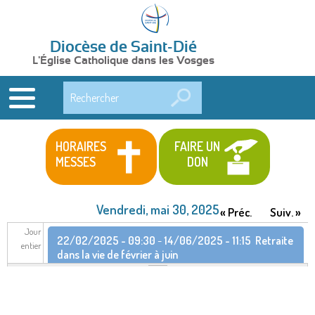
Diocèse de Saint-Dié
L'Église Catholique dans les Vosges
Rechercher
HORAIRES
FAIRE UN
MESSES
DON
Vendredi, mai 30, 2025
« Préc.
Suiv. »
Jour
22/02/2025 - 09:30
-
14/06/2025 - 11:15
Retraite
entier
dans la vie de février à juin
28/05/2025 - 18:00
-
01/06/2025 - 12:00
Festival
Ascension 2025 – Saint-Dié