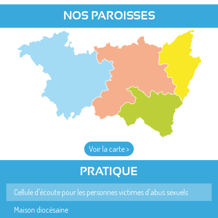
NOS PAROISSES
Voir la carte >
PRATIQUE
Cellule d'écoute pour les personnes victimes d'abus sexuels
Maison diocésaine