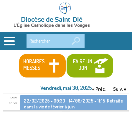
Diocèse de Saint-Dié
L'Église Catholique dans les Vosges
Rechercher
HORAIRES
FAIRE UN
MESSES
DON
Vendredi, mai 30, 2025
« Préc.
Suiv. »
Jour
22/02/2025 - 09:30
-
14/06/2025 - 11:15
Retraite
entier
dans la vie de février à juin
28/05/2025 - 18:00
-
01/06/2025 - 12:00
Festival
Ascension 2025 – Saint-Dié