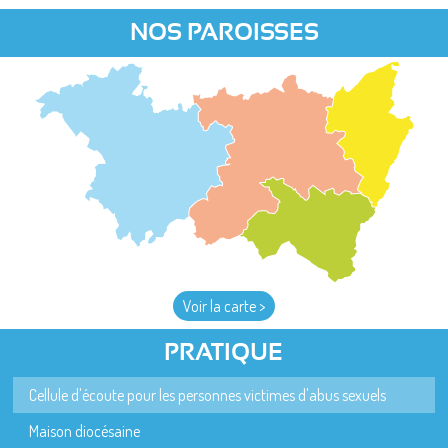
NOS PAROISSES
Voir la carte >
PRATIQUE
Cellule d'écoute pour les personnes victimes d'abus sexuels
Maison diocésaine