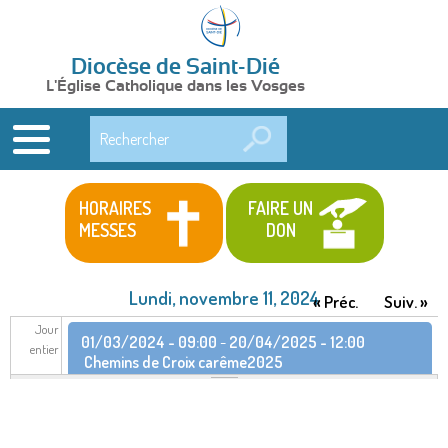
Diocèse de Saint-Dié
L'Église Catholique dans les Vosges
Rechercher
HORAIRES
FAIRE UN
MESSES
DON
Lundi, novembre 11, 2024
« Préc.
Suiv. »
Jour
01/03/2024 - 09:00
-
20/04/2025 - 12:00
entier
Chemins de Croix carême2025