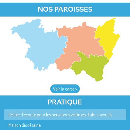
NOS PAROISSES
Voir la carte >
PRATIQUE
Cellule d'écoute pour les personnes victimes d'abus sexuels
Maison diocésaine