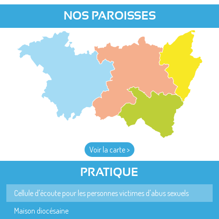
NOS PAROISSES
Voir la carte >
PRATIQUE
Cellule d'écoute pour les personnes victimes d'abus sexuels
Maison diocésaine