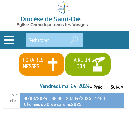
Diocèse de Saint-Dié
L'Église Catholique dans les Vosges
Rechercher
HORAIRES
FAIRE UN
MESSES
DON
Vendredi, mai 24, 2024
« Préc.
Suiv. »
Jour
01/03/2024 - 09:00
-
20/04/2025 - 12:00
entier
Chemins de Croix carême2025