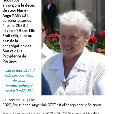
Nous vous
annonçons le décès
de sœur Marie-
Ange MANGEOT,
survenu le samedi
4 juillet 2026, à
l'âge de 79 ans. Elle
était religieuse au
sein de la
congrégation des
Sœurs de la
Providence de
Portieux.
«
Jésus leur dit :
(...)
« Je suis au milieu
de vous
comme celui qui
sert
»
(Lc 22, 27)
Le samedi 4 juillet
2026, Sœur Marie-Ange MANGEOT est allée rejoindre le Seigneur.