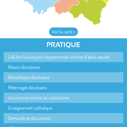
Voir la carte >
PRATIQUE
Cellule d'écoute pour les personnes victimes d'abus sexuels
Maison diocésaine
Bibliothèque diocésaine
Pèlerinages diocésains
Inscrire mon enfant au catéchisme
Enseignement catholique
Demande de documents