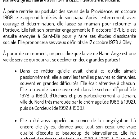
Marie-Ange est née le 4 avril 1947 à OLLEY (Meurthe et Moselle).
À peine rentrée au postulat des sœurs de la Providence, en octobre
1969, elle apprend le décès de son papa. Après l’enterrement, avec
courage et détermination, elle laisse sa maman pour retourner à
Portieux. Elle fait son premier engagement le 11 octobre 1971. Elle est
ensuite envoyée à Saint-Dié pour y faire ses études d’assistante
sociale. Elle prononcera ses vœux définitifs le 17 octobre 1978 à Olley.
À partir de ce moment, on peut dire que la vie de Marie-Ange est une
vie de service qui pourrait se décliner en deux grandes parties !
Dans ce métier qu’elle avait choisi et qu’elle aimait
passionnément, elle a servi les familles pauvres et démunies,
souvent en grandes difficultés. Elle était attentive à chacun.
Elle a travaillé successivement dans le secteur d’Épinal (de
1978 à 1980), d’Orchies et plus particulièrement à Denain,
ville du Nord très marquée par le chômage (de 1986 à 1992),
puis de Corcieux (de 1992 à 1998).
Elle a été aussi appelée au service de la congrégation. Là
encore elle s’y est donnée avec tout son cœur, une vraie
qualité d’écoute et beaucoup de bienveillance. Elle fut