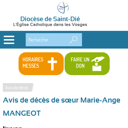
Diocèse de Saint-Dié
L'Église Catholique dans les Vosges
Rechercher
HORAIRES
FAIRE UN
MESSES
DON
Avis de décès
Vous
Avis de décès de sœur Marie-Ange
êtes
ici
MANGEOT