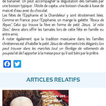
de bananier. On peut accompagner la dégustation des tamales par
une boisson typique : l’Atole de cajeta, une boisson chaude à base de
maïs et d’eau avec du chocolat.
Les fêtes de l'Epiphanie et la Chandeleur y sont étroitement liées.
Comme en France, pour l'Epiphanie, on mange la galette
'"Rosca de
Reyes".
Celui qui trouve la fève en forme de petit Jésus,
"el niño
Dios",
devra alors offrir les tamales lors de cette fête en famille ou
entre amis.
À noter également que la tradition mexicaine dans les familles
chrétiennes est d'habiller le petit Jésus de vêtements très élégants
(on
peut trouver dans les marchés tout un florilège de vêtements de
poupée)
et de l’apporter à la messe pour qu'il soit béni par le prêtre.
Facebook
Twitter
ARTICLES RELATIFS