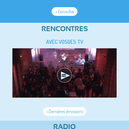
> Consulter
RENCONTRES
AVEC VOSGES TV
> Dernières émissions
RADIO