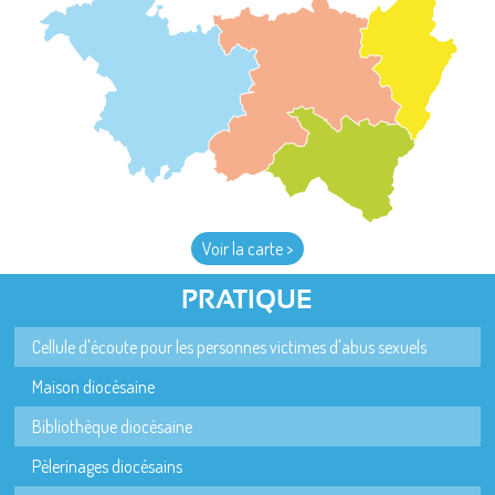
Voir la carte >
PRATIQUE
Cellule d'écoute pour les personnes victimes d'abus sexuels
Maison diocésaine
Bibliothèque diocésaine
Pèlerinages diocésains