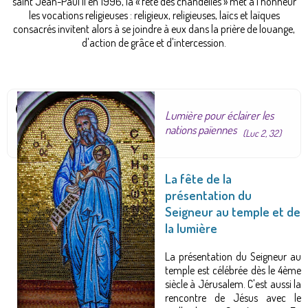
saint Jean-Paul II en 1996, la « fête des chandelles » met à l'honneur
les vocations religieuses : religieux, religieuses, laïcs et laïques
consacrés invitent alors à se joindre à eux dans la prière de louange,
d'action de grâce et d'intercession.
Lumière pour éclairer les
nations païennes
(Luc 2, 32)
La fête de la
présentation du
Seigneur au temple et de
la lumière
La présentation du Seigneur au
temple est célébrée dès le 4ème
siècle à Jérusalem. C'est aussi la
rencontre de Jésus avec le