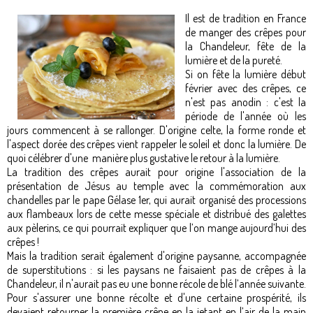
Il est de tradition en France
de manger des crêpes pour
la Chandeleur, fête de la
lumière et de la pureté.
Si on fête la lumière début
février avec des crêpes, ce
n'est pas anodin : c'est la
période de l'année où les
jours commencent à se rallonger. D'origine celte, la forme ronde et
l'aspect dorée des crêpes vient rappeler le soleil et donc la lumière. De
quoi célébrer d'une manière plus gustative le retour à la lumière.
La tradition des crêpes aurait pour origine l'association de la
présentation de Jésus au temple avec la commémoration aux
chandelles par le pape Gélase 1er, qui aurait organisé des processions
aux flambeaux lors de cette messe spéciale et distribué des galettes
aux pèlerins, ce qui pourrait expliquer que l’on mange aujourd’hui des
crêpes !
Mais la tradition serait également d'origine paysanne, accompagnée
de superstitutions : si les paysans ne faisaient pas de crêpes à la
Chandeleur, il n'aurait pas eu une bonne récole de blé l’année suivante.
Pour s'assurer une bonne récolte et d'une certaine prospérité, ils
devaient retourner la première crêpe en la jetant en l’air de la main