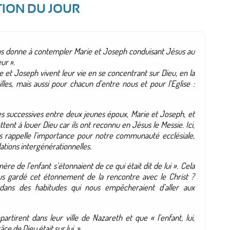
TION DU JOUR
us donne à contempler Marie et Joseph conduisant Jésus au
ur ».
 et Joseph vivent leur vie en se concentrant sur Dieu, en la
es, mais aussi pour chacun d’entre nous et pour l’Eglise :
 successives entre deux jeunes époux, Marie et Joseph, et
nt à louer Dieu car ils ont reconnu en Jésus le Messie. Ici,
us rappelle l’importance pour notre communauté ecclésiale,
elations intergénérationnelles.
re de l’enfant s’étonnaient de ce qui était dit de lui ». Cela
ous gardé cet étonnement de la rencontre avec le Christ ?
dans des habitudes qui nous empêcheraient d’aller aux
artirent dans leur ville de Nazareth et que « l’enfant, lui,
âce de Dieu était sur lui. »