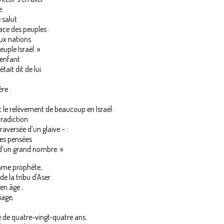
e.
 salut
ace des peuples :
aux nations
euple Israël. »
’enfant
tait dit de lui.
ère :
 le relèvement de beaucoup en Israël.
tradiction
raversée d’un glaive – :
les pensées
d’un grand nombre. »
emme prophète,
de la tribu d’Aser.
 en âge ;
iage,
âge de quatre-vingt-quatre ans.