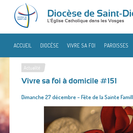
Diocèse de Saint-Di
L'Église Catholique dans les Vosges
ACCUEIL
DIOCÈSE
VIVRE SA FOI
PAROISSES
Actualité
Vous
Vivre sa foi à domicile #151
êtes
ici
Dimanche 27 décembre – Fête de la Sainte Famil