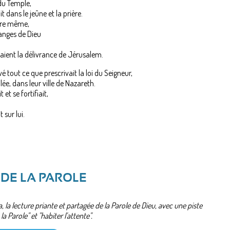
 du Temple,
t dans le jeûne et la prière.
ure même,
uanges de Dieu
aient la délivrance de Jérusalem.
é tout ce que prescrivait la loi du Seigneur,
lée, dans leur ville de Nazareth.
 et se fortifiait,
 sur lui.
 DE LA PAROLE
a, la lecture priante et partagée de la Parole de Dieu, avec une piste
a Parole" et "habiter l'attente".