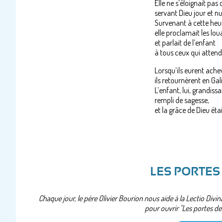
Elle ne s’éloignait pas
servant Dieu jour et nui
Survenant à cette he
elle proclamait les lo
et parlait de l’enfant
à tous ceux qui attend
Lorsqu’ils eurent achev
ils retournèrent en Gali
L’enfant, lui, grandissait
rempli de sagesse,
et la grâce de Dieu était
LES PORTES
Chaque jour, le père Olivier Bourion nous aide à la Lectio Divin
pour ouvrir "Les portes de l