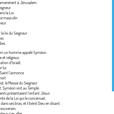
l’amenèrent à Jérusalem
eigneur,
ans la Loi :
xe masculin
neur.
 la loi du Seigneur :
les
bes.
salem un homme appelé Syméon.
 et religieux,
ation d’Israël,
r lui.
t Saint l’annonce
 mort
ist, le Messie du Seigneur.
rit, Syméon vint au Temple.
nts présentaient l’enfant Jésus
te de la Loi qui le concernait,
ans ses bras, et il bénit Dieu en disant :
 souverain,
iteur s’en aller