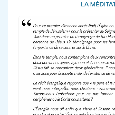
LA MÉDITA
Pour ce premier dimanche après Noël, l’Église no
temple de Jérusalem « pour le présenter au Seigne
Voici donc en premier un témoignage de foi : Marie
personne de Jésus. Un témoignage pour les famill
l’importance de se centrer sur le Christ.
Dans le temple, nous contemplons deux rencontres
deux personnes âgées, Syméon et Anne qui se mette
Jésus fait se rencontrer deux générations. Il no
mais aussi pour la société civile, de l’existence de r
Le récit évangélique rapporte que « le père et la mè
vient nous interpeller, nous chrétiens : avons-n
Savons-nous l’entretenir pour ne pas tomber 
périphéries où le Christ nous attend ?
L’Évangile nous dit enfin que Marie et Joseph rep
grandissait et se fortifiait, rempli de sagesse, et la gr