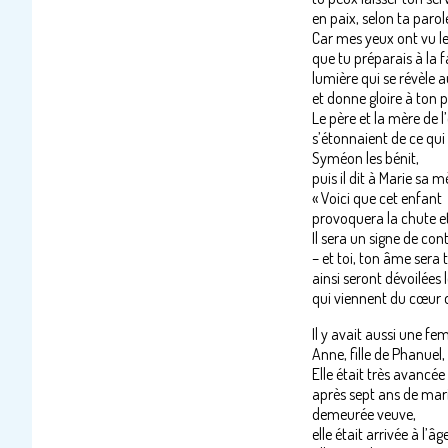
en paix, selon ta parol
Car mes yeux ont vu le
que tu préparais à la f
lumière qui se révèle 
et donne gloire à ton p
Le père et la mère de l
s’étonnaient de ce qui é
Syméon les bénit,
puis il dit à Marie sa m
« Voici que cet enfant
provoquera la chute et
Il sera un signe de con
– et toi, ton âme sera t
ainsi seront dévoilées 
qui viennent du cœur 
Il y avait aussi une f
Anne, fille de Phanuel, 
Elle était très avancée
après sept ans de mar
demeurée veuve,
elle était arrivée à l’