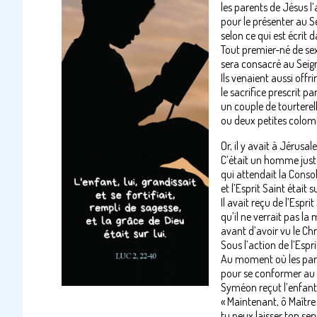
les parents de Jésus 
pour le présenter au S
selon ce qui est écrit d
Tout premier-né de se
sera consacré au Seig
Ils venaient aussi offrir
le sacrifice prescrit par
un couple de tourterel
ou deux petites colom
Or, il y avait à Jéru
C’était un homme juste
qui attendait la Consol
et l’Esprit Saint était su
Il avait reçu de l’Espri
qu’il ne verrait pas la
avant d’avoir vu le Chr
Sous l’action de l’Esp
Au moment où les pare
pour se conformer au ri
Syméon reçut l’enfant d
« Maintenant, ô Maître
tu peux laisser ton serv