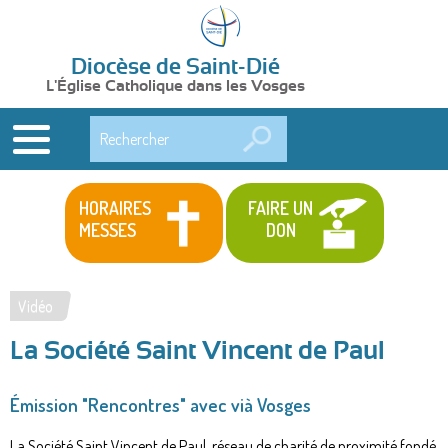
Diocèse de Saint-Dié
L'Église Catholique dans les Vosges
Rechercher
HORAIRES
FAIRE UN
MESSES
DON
Vidéo
Vous
La Société Saint Vincent de Paul
êtes
ici
Émission "Rencontres" avec vià Vosges
La Société Saint Vincent de Paul, réseau de charité de proximité fondé