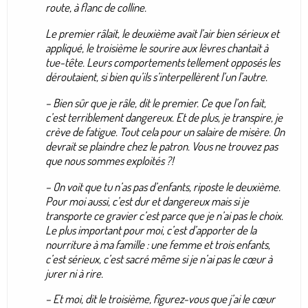
route, à flanc de colline.
Le premier râlait, le deuxième avait l’air bien sérieux et
appliqué, le troisième le sourire aux lèvres chantait à
tue-tête. Leurs comportements tellement opposés les
déroutaient, si bien qu’ils s’interpellèrent l’un l’autre.
– Bien sûr que je râle
, dit le premier
. Ce que l’on fait,
c’est terriblement dangereux. Et de plus, je transpire, je
crève de fatigue. Tout cela pour un salaire de misère. On
devrait se plaindre chez le patron. Vous ne trouvez pas
que nous sommes exploités ?!
– On voit que tu n’as pas d’enfants
, riposte le deuxième
.
Pour moi aussi, c’est dur et dangereux mais si je
transporte ce gravier c’est parce que je n’ai pas le choix.
Le plus important pour moi, c’est d’apporter de la
nourriture à ma famille : une femme et trois enfants,
c’est sérieux, c’est sacré même si je n’ai pas le cœur à
jurer ni à rire.
– Et moi,
dit le troisième,
figurez-vous que j’ai le cœur