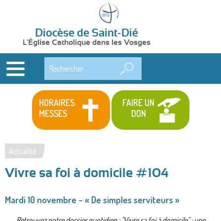
Diocèse de Saint-Dié
L'Église Catholique dans les Vosges
Rechercher
HORAIRES
FAIRE UN
MESSES
DON
Actualité
Vous
Vivre sa foi à domicile #104
êtes
ici
Mardi 10 novembre – « De simples serviteurs »
Retrouvez notre dossier quotidien : "Vivre sa foi à domicile" : une