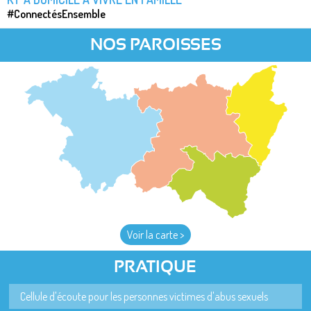
#ConnectésEnsemble
NOS PAROISSES
Voir la carte >
PRATIQUE
Cellule d'écoute pour les personnes victimes d'abus sexuels