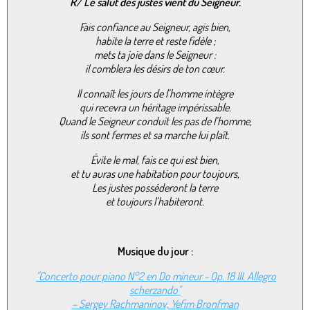
R/
Le salut des justes vient du Seigneur.
Fais confiance au Seigneur, agis bien,
habite la terre et reste fidèle ;
mets ta joie dans le Seigneur :
il comblera les désirs de ton cœur.
Il connaît les jours de l’homme intègre
qui recevra un héritage impérissable.
Quand le Seigneur conduit les pas de l’homme,
ils sont fermes et sa marche lui plaît.
Évite le mal, fais ce qui est bien,
et tu auras une habitation pour toujours,
Les justes posséderont la terre
et toujours l’habiteront.
Musique du jour :
"Concerto pour piano N°2 en Do mineur - Op. 18 III. Allegro
scherzando"
– Sergey Rachmaninov, Yefim Bronfman