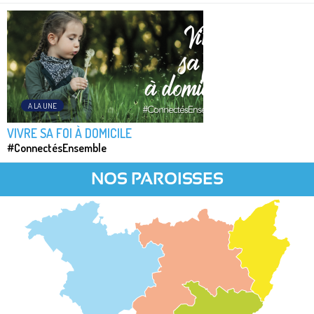
A LA UNE
VIVRE SA FOI À DOMICILE
#ConnectésEnsemble
NOS PAROISSES