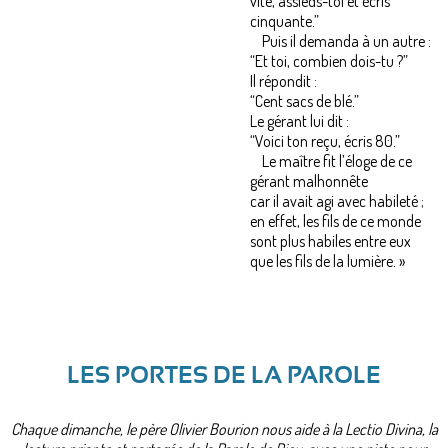
vite, assieds-toi et écris
cinquante.”
Puis il demanda à un autre :
“Et toi, combien dois-tu ?”
Il répondit :
“Cent sacs de blé.”
Le gérant lui dit :
“Voici ton reçu, écris 80.”
Le maître fit l’éloge de ce
gérant malhonnête
car il avait agi avec habileté ;
en effet, les fils de ce monde
sont plus habiles entre eux
que les fils de la lumière. »
LES PORTES DE LA PAROLE
Chaque dimanche, le père Olivier Bourion nous aide à la Lectio Divina, la