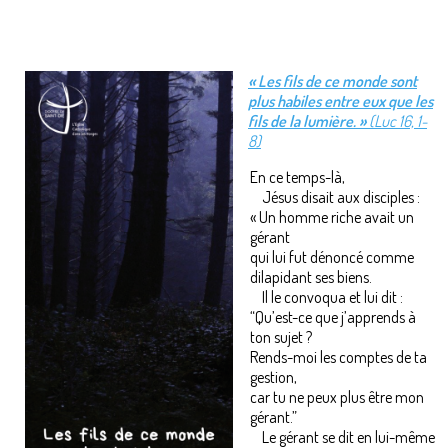
« Les fils de ce monde sont
plus habiles entre eux que les
fils de la lumière. »
(Luc 16, 1-
8)
En ce temps-là,
Jésus disait aux disciples :
« Un homme riche avait un
gérant
qui lui fut dénoncé comme
dilapidant ses biens.
Il le convoqua et lui dit :
“Qu’est-ce que j’apprends à
ton sujet ?
Rends-moi les comptes de ta
gestion,
car tu ne peux plus être mon
gérant.”
Le gérant se dit en lui-même