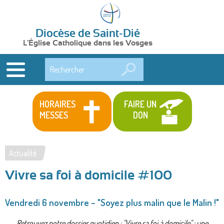
Diocèse de Saint-Dié
L'Église Catholique dans les Vosges
Rechercher
HORAIRES
FAIRE UN
MESSES
DON
Actualité
Vous
Vivre sa foi à domicile #100
êtes
ici
Vendredi 6 novembre – "Soyez plus malin que le Malin !"
Retrouvez notre dossier quotidien : "Vivre sa foi à domicile" : une