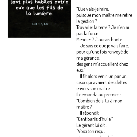
:
“Que vais-je faire,
puisque mon maître me retire
la gestion ?
Travailler la terre ? Je n’en ai
pas la force.
Mendier ? J’aurais honte.
Je sais ce que je vais faire,
pour qu’une fois renvoyé de
ma gérance,
des gens m’accueillent chez
eux.”
Il fit alors venir, un par un,
ceux qui avaient des dettes
envers son maître.
Il demanda au premier :
“Combien dois-tu à mon
maître ?”
Il répondit :
“Cent barils d’huile.”
Le gérant lui dit :
“Voici ton reçu ;