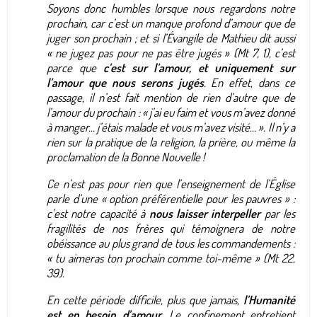
Soyons donc humbles lorsque nous regardons notre
prochain, car c’est un manque profond d’amour que de
juger son prochain ; et si l’Évangile de Mathieu dit aussi
«
ne jugez pas pour ne pas être jugés
» (Mt 7, 1), c’est
parce que
c’est sur l’amour, et uniquement sur
l’amour que nous serons jugés
. En effet, dans ce
passage, il n’est fait mention de rien d’autre que de
l’amour du prochain : «
j’ai eu faim et vous m’avez donné
à manger... j’étais malade et vous m’avez visité...
». Il n’y a
rien sur la pratique de la religion, la prière, ou même la
proclamation de la Bonne Nouvelle !
Ce n’est pas pour rien que l’enseignement de l’Église
parle d’une «
option préférentielle pour les pauvres
» :
c’est notre capacité à
nous laisser interpeller
par les
fragilités de nos frères qui témoignera de notre
obéissance au plus grand de tous les commandements :
«
tu aimeras ton prochain comme toi-même
» (Mt 22,
39).
En cette période difficile, plus que jamais,
l’Humanité
est en besoin d’amour
. Le confinement entretient