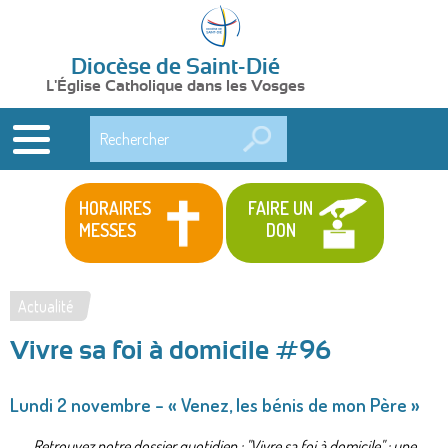
Diocèse de Saint-Dié
L'Église Catholique dans les Vosges
Rechercher
HORAIRES
FAIRE UN
MESSES
DON
Actualité
Vous
Vivre sa foi à domicile #96
êtes
ici
Lundi 2 novembre – « Venez, les bénis de mon Père »
Retrouvez notre dossier quotidien : "Vivre sa foi à domicile" : une