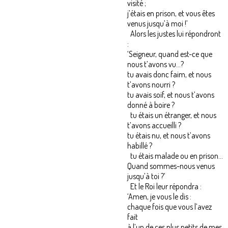
visité ;
j’étais en prison, et vous êtes
venus jusqu’à moi !’
Alors les justes lui répondront
:
‘Seigneur, quand est-ce que
nous t’avons vu...?
tu avais donc faim, et nous
t’avons nourri ?
tu avais soif, et nous t’avons
donné à boire ?
tu étais un étranger, et nous
t’avons accueilli ?
tu étais nu, et nous t’avons
habillé ?
tu étais malade ou en prison...
Quand sommes-nous venus
jusqu’à toi ?’
Et le Roi leur répondra :
‘Amen, je vous le dis :
chaque fois que vous l’avez
fait
à l’un de ces plus petits de mes