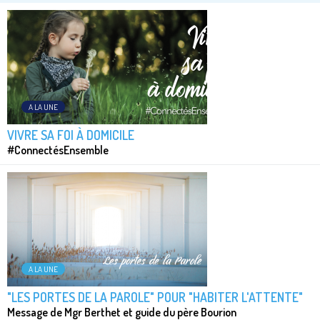
A LA UNE
VIVRE SA FOI À DOMICILE
#ConnectésEnsemble
A LA UNE
"LES PORTES DE LA PAROLE" POUR "HABITER L'ATTENTE"
Message de Mgr Berthet et guide du père Bourion