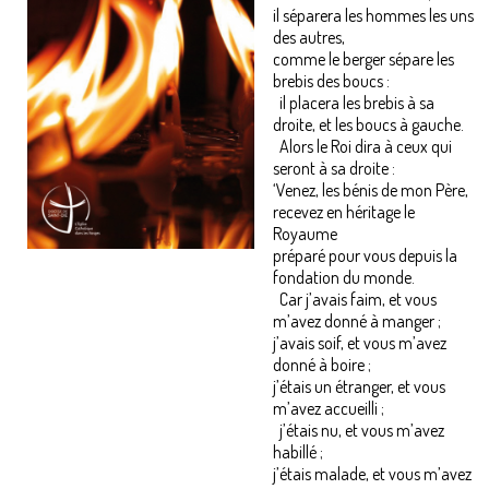
il séparera les hommes les uns
des autres,
comme le berger sépare les
brebis des boucs :
il placera les brebis à sa
droite, et les boucs à gauche.
Alors le Roi dira à ceux qui
seront à sa droite :
‘Venez, les bénis de mon Père,
recevez en héritage le
Royaume
préparé pour vous depuis la
fondation du monde.
Car j’avais faim, et vous
m’avez donné à manger ;
j’avais soif, et vous m’avez
donné à boire ;
j’étais un étranger, et vous
m’avez accueilli ;
j’étais nu, et vous m’avez
habillé ;
j’étais malade, et vous m’avez