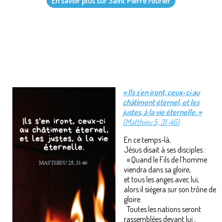
En savoir plus sur Saint Pierre Fourier
« Ils s'en iront, ceux-ci au
châtiment éternel, et les
justes, à la vie éternelle. »
(Matthieu 5, 31-46)
En ce temps-là,
Jésus disait à ses disciples :
« Quand le Fils de l’homme
viendra dans sa gloire,
et tous les anges avec lui,
alors il siégera sur son trône de
gloire.
Toutes les nations seront
rassemblées devant lui ;