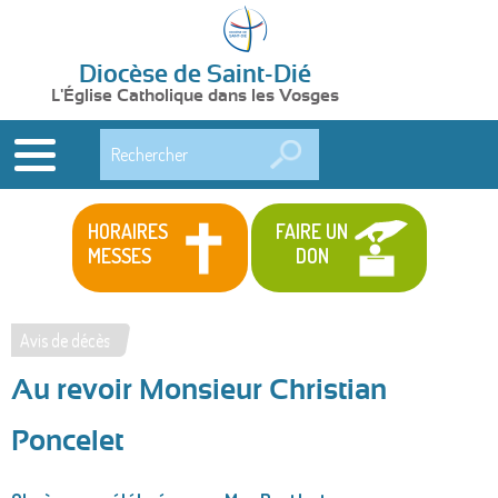
Diocèse de Saint-Dié
L'Église Catholique dans les Vosges
Rechercher
HORAIRES
FAIRE UN
MESSES
DON
Avis de décès
Vous
Au revoir Monsieur Christian
êtes
ici
Poncelet