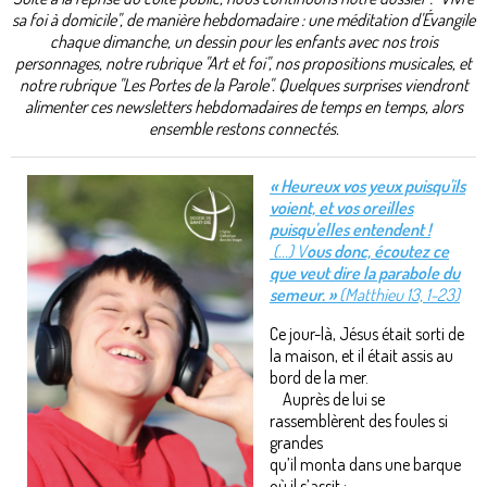
sa foi à domicile", de manière hebdomadaire : une méditation d'Évangile
chaque dimanche, un dessin pour les enfants avec nos trois
personnages, notre rubrique "Art et foi"
, nos propositions musicales, et
notre rubrique "Les Portes de la Parole". Quelques surprises viendront
alimenter ces newsletters hebdomadaires de temps en temps, alors
ensemble restons connectés.
« Heureux vos yeux puisqu'ils
voient, et vos oreilles
puisqu'elles entendent !
(...) V
ous donc, écoutez ce
que veut dire la parabole du
semeur. »
(Matthieu 13, 1-23)
Ce jour-là, Jésus était sorti de
la maison, et il était assis au
bord de la mer.
Auprès de lui se
rassemblèrent des foules si
grandes
qu’il monta dans une barque
où il s’assit ;