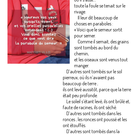
toute la foule se tenait sur le
rivage.
Il leur dit beaucoup de
choses en paraboles :
« Voici que le semeur sortit
pour semer.
Comme il semait, des grains
sont tombés au bord du
chemin,
et les oiseaux sont venus tout
manger.
D’autres sont tombés sur le sol
pierreux, où ils n’avaient pas
beaucoup de terre ;
ils ont levé aussitôt, parce que la terre
était peu profonde.
Le soleil s’étant levé, ils ont brûlé et,
faute de racines, ils ont séché.
D’autres sont tombés dans les
ronces ; les ronces ont poussé et les
ont étouffés.
D’autres sont tombés dans la