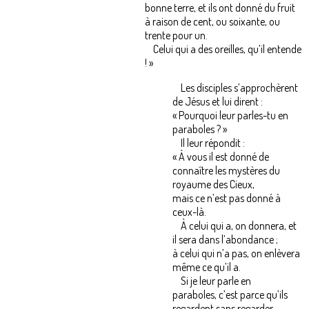
bonne terre, et ils ont donné du fruit
à raison de cent, ou soixante, ou
trente pour un.
Celui qui a des oreilles, qu’il entende
! »
Les disciples s’approchèrent
de Jésus et lui dirent :
« Pourquoi leur parles-tu en
paraboles ? »
Il leur répondit :
« À vous il est donné de
connaître les mystères du
royaume des Cieux,
mais ce n’est pas donné à
ceux-là.
À celui qui a, on donnera, et
il sera dans l’abondance ;
à celui qui n’a pas, on enlèvera
même ce qu’il a.
Si je leur parle en
paraboles, c’est parce qu’ils
regardent sans regarder,