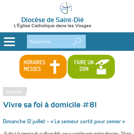
Diocèse de Saint-Dié
L'Église Catholique dans les Vosges
Rechercher
HORAIRES
FAIRE UN
MESSES
DON
Actualité
Vous
Vivre sa foi à domicile #81
êtes
ici
Dimanche 12 juillet – « Le semeur sortit pour semer »
Suite à la reprise du culte public, nous continuons notre dossier : "Vivre