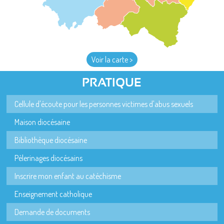
Voir la carte >
PRATIQUE
Cellule d'écoute pour les personnes victimes d'abus sexuels
Maison diocésaine
Bibliothèque diocésaine
Pèlerinages diocésains
Inscrire mon enfant au catéchisme
Enseignement catholique
Demande de documents