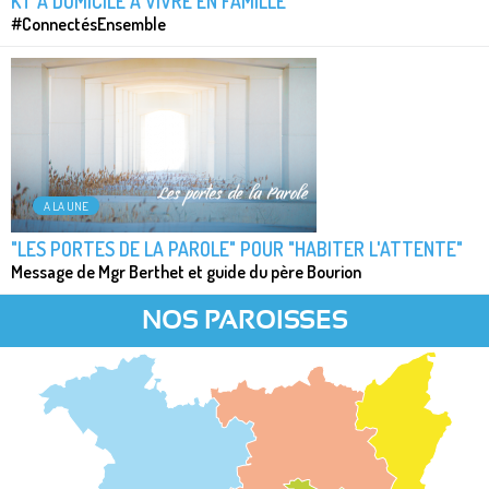
KT À DOMICILE À VIVRE EN FAMILLE
#ConnectésEnsemble
A LA UNE
"LES PORTES DE LA PAROLE" POUR "HABITER L'ATTENTE"
Message de Mgr Berthet et guide du père Bourion
NOS PAROISSES