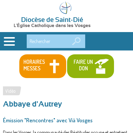
Diocèse de Saint-Dié
L'Église Catholique dans les Vosges
Rechercher
HORAIRES
FAIRE UN
MESSES
DON
Vidéo
Vous
Abbaye d'Autrey
êtes
ici
Émission "Rencontres" avec Vià Vosges
Dans les Vosges, la communauté des Béatitudes occupe et entretient